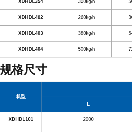
XDHDL354
300kg/h
5
XDHDL402
260kg/h
3
XDHDL403
380kg/h
5
XDHDL404
500kg/h
7
规格尺寸
机型
L
XDHDL101
2000