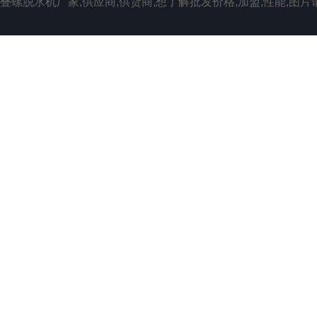
叠螺脱水机厂家,供应商,供货商,想了解批发价格,加盟,性能,图